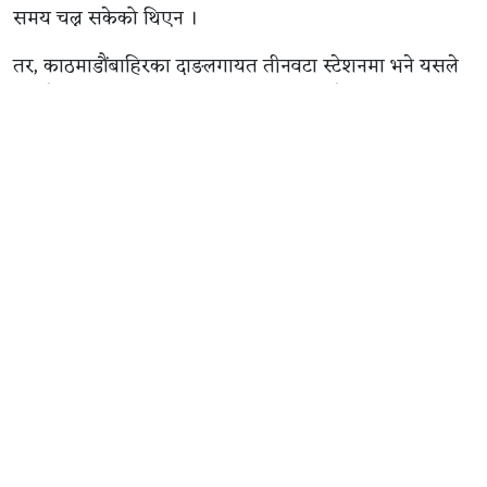
समय चल्न सकेको थिएन ।
तर, काठमाडौंबाहिरका दाङलगायत तीनवटा स्टेशनमा भने यसले
५१ औँ दिन मनाउन सफल भएको थियो । ५१ औँ दिनको सफलता
मनाएको यो सिनेको पहिलो म्युजिकल सिनेमा थियो ।
त्यसकै अपडेटेड भर्सनमा रुपमा २६ वर्षपछि फेरि ‘गौँथली’ बन्यो ।
डा. भोला रिजालकै कथामा उनका छोरा डा. कपिल रिजालले
निर्देशन गरे । ‘ह्यारी कि प्यारी’ पछि उनको यो दोस्रो निर्देशकीय
फिल्म थियो ।
यो फिल्म यसरी चल्यो १९ करोड ग्रसकलेक्सन गरिसकेको छ, यो
आकडा अनुसार यो वर्षको हालसम्मको सबैभन्दा धेरै कमाउने
चलचित्र हो । प्रदर्शनको तेस्रो हप्तामा प्रवेश गर्दा १९ करोडको
आकडा पार गरिसकेको छ । आज (आइतबार) पनि अधिकांश शो
हाउसफूल प्रायः छ ।
त्यसैले यो चलचित्र अब २५ करोडको आकडातर्फ अगाडि बढ्ने