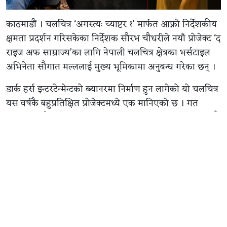
काठमाडौं । चलचित्र ‘अगस्त्यः च्याप्टर १’ मार्फत आफ्नो निर्देशकीय
क्षमता प्रदर्शन गरिसकेका निर्देशक सौरभ चौधरीले नयाँ प्रोजेक्ट ‘द
राइज अफ साम्राज्य’का लागि नेपाली चलचित्र क्षेत्रका भर्सटाइल
अभिनेता सौगात मल्ललाई मुख्य भूमिकामा अनुबन्ध गरेका छन् ।
डार्क हर्स इन्टरटेन्मेन्टको ब्यानरमा निर्माण हुन लागेको यो चलचित्र
यस वर्षकै बहुप्रतिक्षित प्रोजेक्टमध्ये एक मानिएको छ । गत
सोमबार मात्रै निर्माण टिमले सिनेमाको थिम पोस्टर सार्वजनिक गर्दै
औपचारिक घोषणा गरेको थियो । उक्त घोषणाको लगत्तै पहिलो
कलाकारका रूपमा सौगात मल्लको नाम बाहिर आएको हो ।
अभिनेता सौगात मल्ल र निर्देशक सौरभ चौधरीले यसअघि
‘अगस्त्यः च्याप्टर १’ मा एकसाथ काम गरिसकेका छन् । उक्त
चलचित्रमा सौगातको अभिनयको निकै प्रशंसा भएको थियो ।
दोस्रो सहकार्यको रूपमा ‘द राइज अफ साम्राज्य’मा जोडिन पाउँदा
दुवै पक्ष उत्साहित देखिएका छन् ।