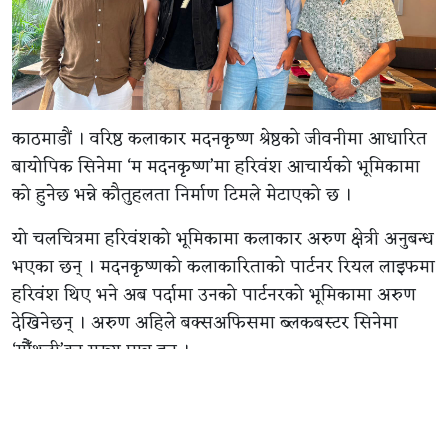
काठमाडौं । वरिष्ठ कलाकार मदनकृष्ण श्रेष्ठको जीवनीमा आधारित
बायोपिक सिनेमा ‘म मदनकृष्ण’मा हरिवंश आचार्यको भूमिकामा
को हुनेछ भन्ने कौतुहलता निर्माण टिमले मेटाएको छ ।
यो चलचित्रमा हरिवंशको भूमिकामा कलाकार अरुण क्षेत्री अनुबन्ध
भएका छन् । मदनकृष्णको कलाकारिताको पार्टनर रियल लाइफमा
हरिवंश थिए भने अब पर्दामा उनको पार्टनरको भूमिकामा अरुण
देखिनेछन् । अरुण अहिले बक्सअफिसमा ब्लकबस्टर सिनेमा
‘गौँथली’का मुख्य पात्र हुन् ।
अरुणले अब ‘म मदनकृष्ण’सँगै यही टीमले सिरिजकै रूपमा निमार्ण
गर्नै हरिवंश अचार्यको बायोपिक चल्चित्रका लागि पनि एकैपटक