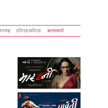
रंगमञ्च
हलिउड/बलिउड
अन्तरवार्ता