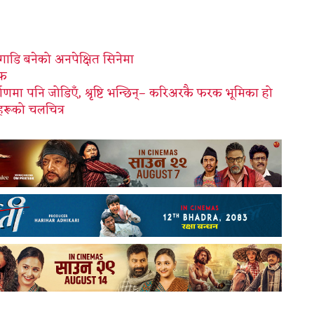
अगाडि बनेको अनपेक्षित सिनेमा
िफ
र्माणमा पनि जोडिएँ, श्रृष्टि भन्छिन्– करिअरकै फरक भूमिका हो
हरूको चलचित्र