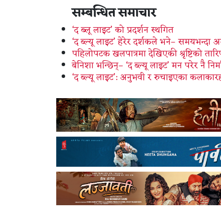
सम्बन्धित समाचार
‘द ब्लू लाइट’ को प्रदर्शन स्थगित
‘द ब्ल्यू लाइट’ हेरेर दर्शकले भने– समयभन्दा 
पहिलोपटक खलपात्रमा देखिएकी श्रृष्टिको तार
बेनिशा भन्छिन्– ‘द ब्ल्यू लाइट’ मन परेर नै नि
‘द ब्ल्यू लाइट’: अनुभवी र रुचाइएका कलाकार