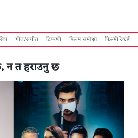
सिप
गीत/संगीत
टिप्पणी
फिल्म समीक्षा
फिल्मी रेकर्ड
, न त हराउनु छ