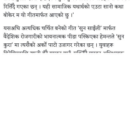
रित्तिँदै गएका छन् । यही सामाजिक यथार्थको एउटा सानो कथा
बोकेर म यो गीतमार्फत आएको छु ।’
यसअघि अत्यधिक चर्चित बनेको गीत ‘सुन साइँली’ मार्फत
वैदेशिक रोजगारीको भावनात्मक पीडा पस्किएका हेमन्तले ‘सुन
कुरा’ मा त्यसैको अर्को पाटो उजागर गरेका छन् । युवाहरू
विदेशिएपछि खाली हुँदै गएका गाउँ, एक्लिँदै गएका अभिभावक,
बदलिँदो सामाजिक संरचना र त्यससँगै प्रकृतिमा परेको असरलाई
गीतमा उतारिएको छ ।
कोबिद बज्रको म्युजिक प्रोडक्सन, मिक्सिङ र मास्टरिङ रहेको यस
गीतमा बिकेश बज्रको स्ट्रिङ एरेन्जमेन्ट तथा ड्रम्स, निशाद श्रेष्ठको
चेलो र रोमन बुढाथोकीको भायोलिन छ ।
त्यस्तै, निर्देशक हेमराज बीसीको निर्देशनमा बनेको भिडियोमा
अभिनेता विजय बराल, रक्षा थापा र मणि के. राईको अभिनय
रहेको छ । शैलेन्द्र डी. कार्कीको छायांकन रहेको यस भिडियोलाई