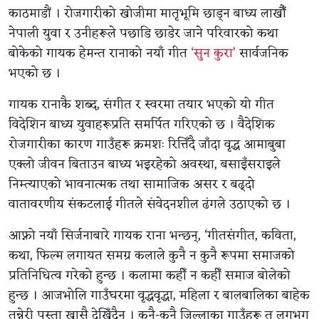
काठमाडौं । रोजगारीको खोजीमा मातृभूमि छाड्न बाध्य लाखौँ
नेपाली युवा र उनीहरूले पछाडि छाडेर जाने परिवारको कथा
बोकेको गायक हेमन्त रानाको नयाँ गीत
‘सुन कुरा’
सार्वजनिक
भएको छ ।
गायक रानाकै शब्द, संगीत र स्वरमा तयार भएको यो गीत
विदेशिन बाध्य युवाहरूप्रति समर्पित गरिएको छ । वैदेशिक
रोजगारीका कारण गाउँहरू क्रमशः रित्तिँदै जाँदा वृद्ध आमाबुबा
एक्लो जीवन बिताउन बाध्य भइरहेको अवस्था, बसाइँसराइले
निम्त्याएको भावनात्मक तथा सामाजिक असर र बढ्दो
वातावरणीय संकटलाई गीतले संवेदनशील ढंगले उठाएको छ ।
आफ्नो नयाँ सिर्जनाबारे गायक राना भन्छन्, ‘गीतसंगीत, कविता,
कथा, फिल्म लगायत समग्र कलाले कुनै न कुनै रूपमा समाजको
प्रतिनिधित्व गरेको हुन्छ । कलामा कहीँ न कहीँ समाज बोलेको
हुन्छ । आजभोलि गाउँघरमा वृद्धवृद्धा, महिला र बालबालिका बाहेक
तन्नेरी पुस्ता खासै देखिँदैन । कुनै-कुनै जिल्लाका गाउँहरू त लगभग