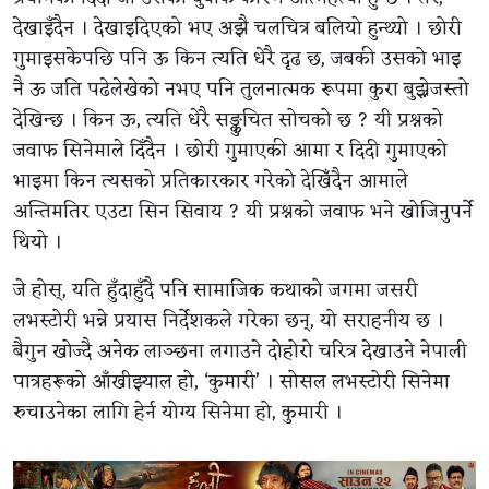
देखाइँदैन । देखाइदिएको भए अझै चलचित्र बलियो हुन्थ्यो । छोरी
गुमाइसकेपछि पनि ऊ किन त्यति धेरै दृढ छ, जबकी उसको भाइ
नै ऊ जति पढेलेखेको नभए पनि तुलनात्मक रूपमा कुरा बुझ्नेजस्तो
देखिन्छ । किन ऊ, त्यति धेरै सङ्कुचित सोचको छ ? यी प्रश्नको
जवाफ सिनेमाले दिँदैन । छोरी गुमाएकी आमा र दिदी गुमाएको
भाइमा किन त्यसको प्रतिकारकार गरेको देखिँदैन आमाले
अन्तिमतिर एउटा सिन सिवाय ? यी प्रश्नको जवाफ भने खोजिनुपर्ने
थियो ।
जे होस्, यति हुँदाहुँदै पनि सामाजिक कथाको जगमा जसरी
लभस्टोरी भन्ने प्रयास निर्देशकले गरेका छन्, यो सराहनीय छ ।
बैगुन खोज्दै अनेक लाञ्छना लगाउने दोहोरो चरित्र देखाउने नेपाली
पात्रहरूको आँखीझ्याल हो, ‘कुमारी’ । सोसल लभस्टोरी सिनेमा
रुचाउनेका लागि हेर्न योग्य सिनेमा हो, कुमारी ।