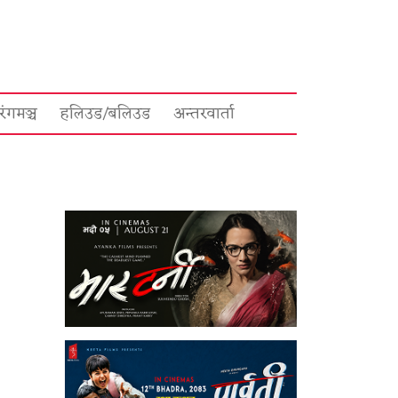
रंगमञ्च
हलिउड/बलिउड
अन्तरवार्ता