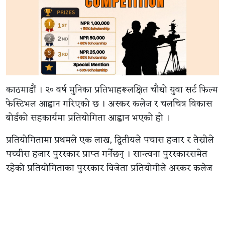
काठमाडौं । २० वर्ष मुनिका प्रतिभाहरूलक्षित चौथो युवा सर्ट फिल्म
फेस्टिभल आह्वान गरिएको छ । अस्कर कलेज र चलचित्र विकास
बोर्डको सहकार्यमा प्रतियोगिता आह्वान भएको हो ।
प्रतियोगितामा प्रथमले एक लाख, द्वितीयले पचास हजार र तेस्रोले
पच्चीस हजार पुरस्कार प्राप्त गर्नेछन् । सान्त्वना पुरस्कारसमेत
रहेको प्रतियोगिताका पुरस्कार विजेता प्रतियोगीले अस्कर कलेज
अध्ययन गर्ने चाहे कलेजले पचास प्रतिशत छात्रवृत्ति उपलब्ध
गराउने समेत कलेजद्वारा जारी विज्ञप्तिमा जानकारी गराइएको छ ।
प्रतियोगीताका लागि आह्वान गरिएका सर्ट फिल्महरु कम्तीमा ८