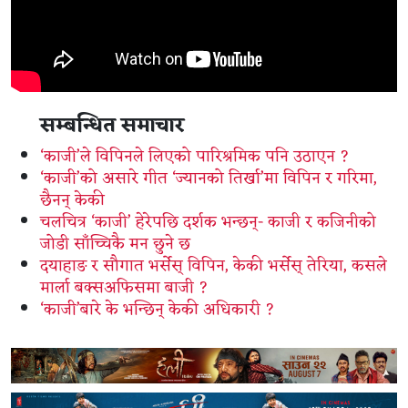
सम्बन्धित समाचार
‘काजी’ले विपिनले लिएको पारिश्रमिक पनि उठाएन ?
‘काजी’को असारे गीत ‘ज्यानको तिर्खा’मा विपिन र गरिमा,
छैनन् केकी
चलचित्र ‘काजी’ हेरेपछि दर्शक भन्छन्- काजी र कजिनीको
जोडी साँच्चिकै मन छुने छ
दयाहाङ र सौगात भर्सेस् विपिन, केकी भर्सेस् तेरिया, कसले
मार्ला बक्सअफिसमा बाजी ?
‘काजी’बारे के भन्छिन् केकी अधिकारी ?