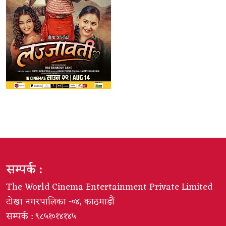
सम्पर्क :
The World Cinema Entertainment Private Limited
टोखा नगरपालिका -०४, काठमाडौं
सम्पर्क : ९८५१०१४१४५