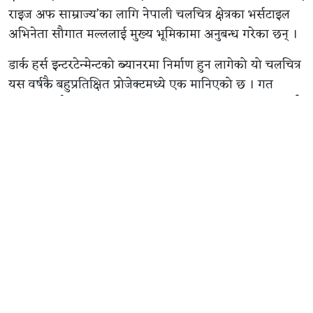
राइज अफ साम्राज्य’का लागि नेपाली चलचित्र क्षेत्रका भर्सटाइल
अभिनेता सौगात मल्ललाई मुख्य भूमिकामा अनुबन्ध गरेका छन् ।
डार्क हर्स इन्टरटेन्मेन्टको ब्यानरमा निर्माण हुन लागेको यो चलचित्र
यस वर्षकै बहुप्रतिक्षित प्रोजेक्टमध्ये एक मानिएको छ । गत
सोमबार मात्रै निर्माण टिमले सिनेमाको थिम पोस्टर सार्वजनिक गर्दै
औपचारिक घोषणा गरेको थियो । उक्त घोषणाको लगत्तै पहिलो
कलाकारका रूपमा सौगात मल्लको नाम बाहिर आएको हो ।
अभिनेता सौगात मल्ल र निर्देशक सौरभ चौधरीले यसअघि
‘अगस्त्यः च्याप्टर १’ मा एकसाथ काम गरिसकेका छन् । उक्त
चलचित्रमा सौगातको अभिनयको निकै प्रशंसा भएको थियो ।
दोस्रो सहकार्यको रूपमा ‘द राइज अफ साम्राज्य’मा जोडिन पाउँदा
दुवै पक्ष उत्साहित देखिएका छन् ।
निर्देशक सौरभ चौधरी भन्छन्, “हामीले पहिलो कलाकारका रूपमा
सौगात मल्ललाई भित्र्याएका छौँ । उहाँ जस्तो अभिनयमा अब्बल