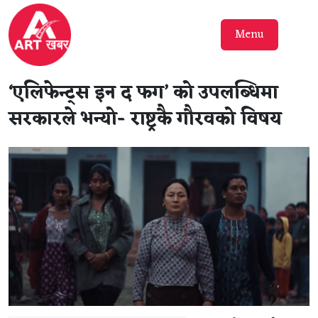
Menu
‘एलिफेन्ट्स इन द फग’ को उपलब्धिमा
सरकारले भन्यो- राष्ट्रकै गौरवको विषय