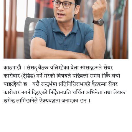
काठमाडौं । संसद् बैठक चलिरहेका बेला सांसदहरूले सेयर
कारोबार (ट्रेडिङ) गर्ने गरेको विषयले पछिल्लो समय निकै चर्चा
पाइरहेको छ । यसै सन्दर्भमा प्रतिनिधिसभाको बैठकमा सेयर
कारोबार नगर्न दिइएको निर्देशनप्रति चर्चित अभिनेता तथा लेखक
खगेन्द्र लामिछानेले ऐक्यबद्धता जनाएका छन् ।
सामाजिक सञ्जालमार्फत आफ्नो धारणा सार्वजनिक गर्दै लामिछानेले
सांसदहरूको ध्यान व्यक्तिगत नाफा-घाटामा भन्दा देश निर्माणको
बृहत्तर योजनामा केन्द्रित हुनुपर्नेमा जोड दिएका हुन् ।