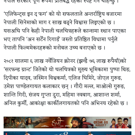
नेपाल सरकार पूर्ण रूपमा प्रतिबद्ध रहेको स्पष्ट गर्न चाहन्छु ।”
‘एलिफेन्ट्स इन द फग’ को यो सफलताले अन्तर्राष्ट्रिय बजारमा
नेपाली सिनेमाको माग र साख बढ्ने विश्वास लिइएको छ ।
यसअघि पनि केही नेपाली चलचित्रहरूले कान्समा स्थान पाएका
भए तापनि ‘अन सर्टेन रिगार्ड’ जस्तो प्रतिष्ठित विधामा पर्नुले
नेपाली फिल्ममेकरहरूको मनोबल उच्च बनाएको छ ।
२०८१ सालमा ६ लाख नर्वेजियन क्रोनर (झन्डै ७६ लाख रुपैयाँ)को
‘सरफन्ड ग्रान्ट’ जितेको यो चलचित्रको मुख्य भूमिकामा पुष्पा थिङ,
दिपीका यादव, जस्मिन विश्वकर्मा, एलिज घिमिरे, जोएल गुरुङ,
उमेश पाण्डेलगायत कलाकार छन् । गौरी मल्ल, माओत्से गुरुङ,
शान्ति गिरी, संजय गुप्ता दुरा, महिमा नवबाग, आशान्त शर्मा,
अनिल कुर्मी, आकांक्षा कार्कीलगायतको पनि अभिनय रहेको छ ।