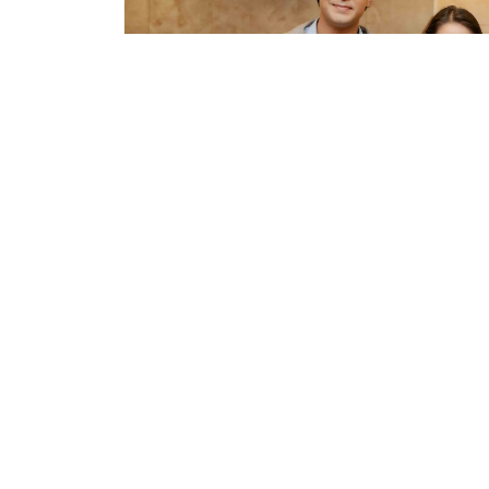
काठमाडौं । ब्लक बस्टर निर्देशक दीपकप्रसाद आचा
। ५१ दिनमा चलचित्रको छायांकन सकिएको हो ।