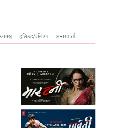
रंगमञ्च
हलिउड/बलिउड
अन्तरवार्ता