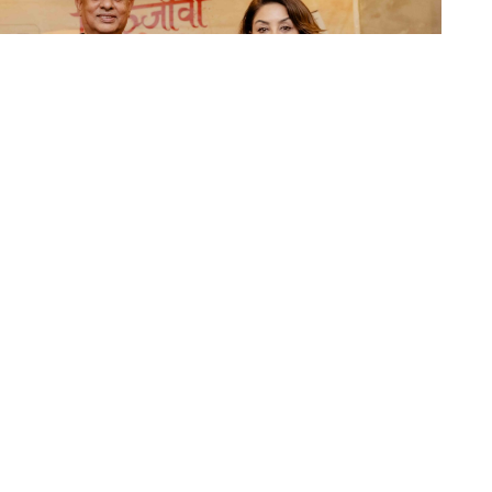
र्य ‘काकु’को चलचित्र ‘चिरञ्जीवी भवः’को छायांकन सकिएको छ