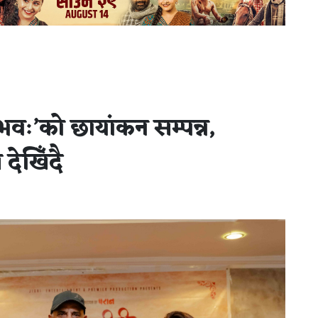
 भवः’को छायांकन सम्पन्न,
देखिँदै