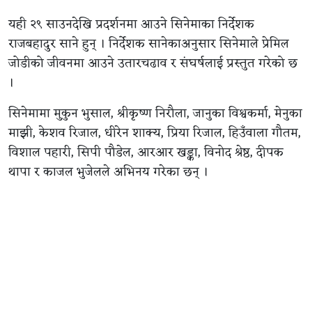
यही २९ साउनदेखि प्रदर्शनमा आउने सिनेमाका निर्देशक
राजबहादुर साने हुन् । निर्देशक सानेकाअनुसार सिनेमाले प्रेमिल
जोडीको जीवनमा आउने उतारचढाव र संघर्षलाई प्रस्तुत गरेको छ
।
सिनेमामा मुकुन भुसाल, श्रीकृष्ण निरौला, जानुका विश्वकर्मा, मेनुका
माझी, केशव रिजाल, धीरेन शाक्य, प्रिया रिजाल, हिउँवाला गौतम,
विशाल पहारी, सिपी पौडेल, आरआर खड्का, विनोद श्रेष्ठ, दीपक
थापा र काजल भुजेलले अभिनय गरेका छन् ।
आहा फिल्म्स प्रालिको प्रस्तुतिमा निर्माण भएको सिनेमाका
प्रस्तुतकर्ता सौरभ वली हुन् । कमलप्रसाद शर्मा र सन्दीप कुमार
रोकाया निर्माता रहेको सिनेमाका कार्यकारी निर्माता दिनेश
बुढाथोकी हुन् ।
सिनेमाको सम्पादन तारा थापा ‘किम्भे’ले गरेका छन् । द्वन्द्व निर्देशन
देव महर्जनको रहेको छ । दिव्यराज सुवेदीको छायांकन रहेको