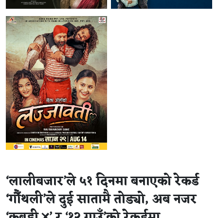
‘लालीबजार’ले ५१ दिनमा बनाएको रेकर्ड
‘गौँथली’ले दुई सातामै तोड्यो, अब नजर
‘कबड्डी ४’ र ‘१२ गाउँ’को रेकर्डमा