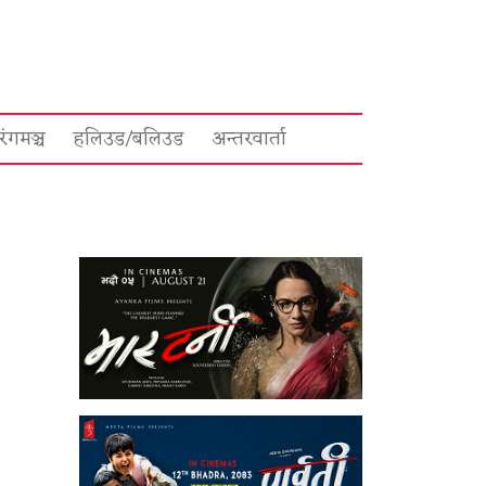
रंगमञ्च
हलिउड/बलिउड
अन्तरवार्ता