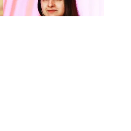
क्षिण भारतीय अभिनेता जोसेफ विजय चन्द्रशेखर (विजय
त्कालका लागि साम्य भएको छ ।
र गरेको सम्बन्धविच्छेदको निवेदन शुक्रबार औपचारिक रूपमा
 रहेको उनीहरूको डिभोर्स प्रकरणले नयाँ मोड लिएको छ ।
 लागि संगीता बेलायतबाट भिडियो कन्फरेन्समार्फत अदालतको