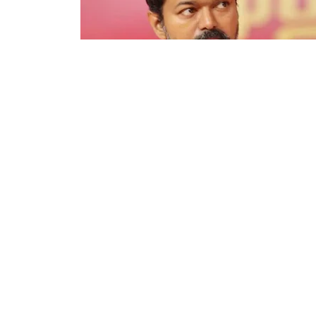
काठमाडौं । तमिलनाडुका मुख्यमन्त्री एवं चर्चित द
थलापति)को वैवाहिक जीवनमा आएको उतारचढाव त
विजयकी पत्नी संगीता सोर्नालिंगमले अदालतमा दाय
फिर्ता लिएकी छन् । योसँगै लामो समयदेखि चर्चामा
सम्बन्धविच्छेदको निवेदन फिर्ता लिने प्रक्रियाका