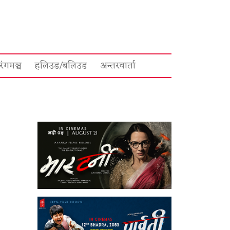
रंगमञ्च
हलिउड/बलिउड
अन्तरवार्ता