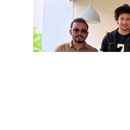
काठमाडौं । वरिष्ठ कलाकार मदनकृष्ण श्रेष्ठको ज
आचार्यको भूमिकामा को हुनेछ भन्ने कौतुहलता निर्