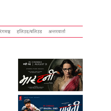
रंगमञ्च
हलिउड/बलिउड
अन्तरवार्ता