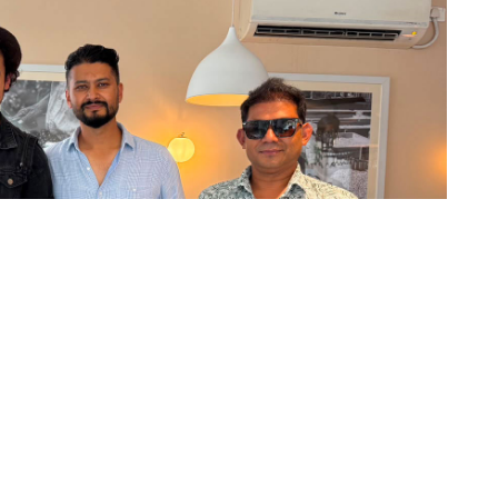
ीवनीमा आधारित बायोपिक सिनेमा ‘म मदनकृष्ण’मा हरिवंश
माण टिमले मेटाएको छ ।