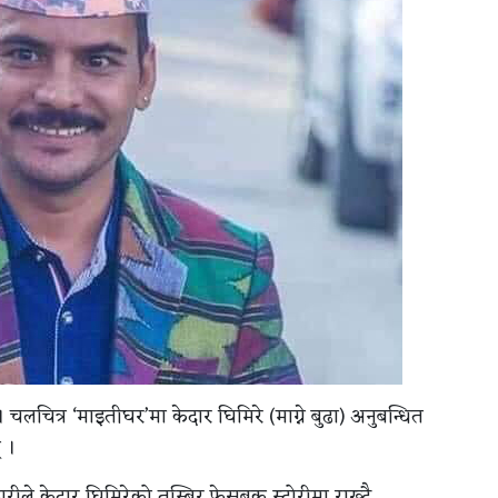
 चलचित्र ‘माइतीघर’मा केदार घिमिरे (माग्ने बुढा) अनुबन्धित
 ।
े केदार घिमिरेको तस्बिर फेसबुक स्टोरीमा राख्दै