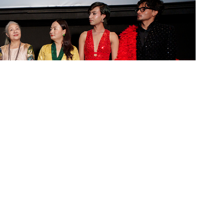
को चलचित्र ‘तिनीहरु: इलिफेन्ट्स इन द फग’को म्युजिकल ट्रेलर