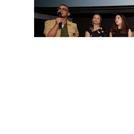
काठमाडौं । भदौ १९ गतेबाट प्रदर्शनको तयारीमा रहे