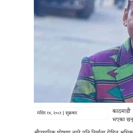
काठमाडौं ।
मंसिर १४, २०८१ | शुक्रबार
भएका छन्
औपचारिक घोषणा नगरे पनि निर्माता रोहित अधिकारील