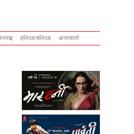
रंगमञ्च
हलिउड/बलिउड
अन्तरवार्ता