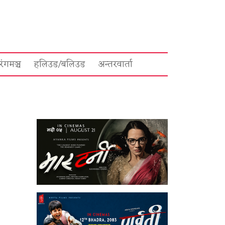
रंगमञ्च
हलिउड/बलिउड
अन्तरवार्ता