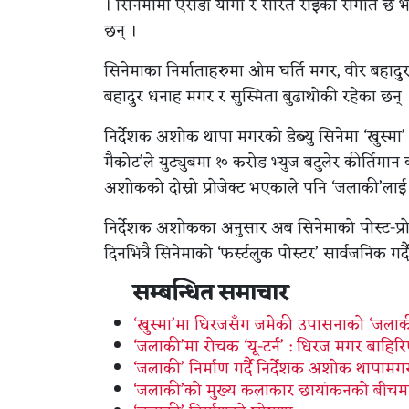
। सिनेमामा एसडी योगी र सरित राईको संगीत छ भने स
छन् ।
सिनेमाका निर्माताहरुमा ओम घर्ति मगर, वीर बहादुर ल
बहादुर धनाह मगर र सुस्मिता बुढाथोकी रहेका छन् 
निर्देशक अशोक थापा मगरको डेब्यु सिनेमा ‘खुस्म
मैकोट’ले युट्युबमा १० करोड भ्युज बटुलेर कीर्ति
अशोकको दोस्रो प्रोजेक्ट भएकाले पनि ‘जलाकी’लाई 
निर्देशक अशोकका अनुसार अब सिनेमाको पोस्ट-प्रोड
दिनभित्रै सिनेमाको ‘फर्स्टलुक पोस्टर’ सार्वजनिक ग
सम्बन्धित समाचार
‘खुस्मा’मा धिरजसँग जमेकी उपासनाको ‘जलाकी’
‘जलाकी’मा रोचक ‘यू-टर्न’ : धिरज मगर बाहिर
‘जलाकी’ निर्माण गर्दै निर्देशक अशोक थापामग
‘जलाकी’को मुख्य कलाकार छायांकनको बीचम