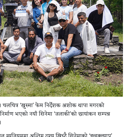
। चलचित्र ‘खुस्मा’ फेम निर्देशक अशोक थापा मगरको
ा निर्माण भएको नयाँ सिनेमा ‘जलाकी’को छायांकन सम्पन्न
।
्युजियममा अन्तिम दृश्य खिच्दै सिनेमाको ‘इन्डक्ल्याप’