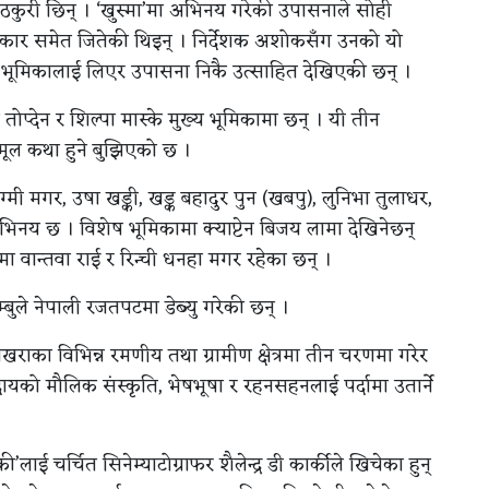
 ठकुरी छिन् । ‘खुस्मा’मा अभिनय गरेकी उपासनाले सोही
र पुरस्कार समेत जितेकी थिइन् । निर्देशक अशोकसँग उनको यो
नो भूमिकालाई लिएर उपासना निकै उत्साहित देखिएकी छन् ।
्देन र शिल्पा मास्के मुख्य भूमिकामा छन् । यी तीन
मूल कथा हुने बुझिएको छ ।
रेग्मी मगर, उषा खड्की, खड्क बहादुर पुन (खबपु), लुनिभा तुलाधर,
नय छ । विशेष भूमिकामा क्याप्टेन बिजय लामा देखिनेछन्
ा वान्तवा राई र रिन्ची धनहा मगर रहेका छन् ।
बुले नेपाली रजतपटमा डेब्यु गरेकी छन् ।
पोखराका विभिन्न रमणीय तथा ग्रामीण क्षेत्रमा तीन चरणमा गरेर
यको मौलिक संस्कृति, भेषभूषा र रहनसहनलाई पर्दामा उतार्ने
ाई चर्चित सिनेम्याटोग्राफर शैलेन्द्र डी कार्कीले खिचेका हुन्