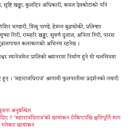
री, सृष्टि खड्का, कुलदिप अधिकारी, कमल देवकोटाको पनि
 भण्डारी, शिबु पाण्डे, हेमन्त बुढाथोकी, प्रलिन्शा
युष्मा गिरी, रामहरि खड्का, सुवर्ण दुलाल, अनिता गिरी, पारस
ा बुढालगायत कलाकारको अभिनय रहनेछ ।
ेश्वर म्यानेजमेन्ट प्रालिको ब्यानरमा निर्माण हुने यो चलचित्रमा
विष्ट हुन् । ‘महाराजधिराज’ आगामी फूलपातीमा प्रदर्शनको तयारी
ूजना अनुबन्धित
चर दिए ? ‘महाराजधिराज’को छायांकन रोकिएपछि क्षतिपूर्ति माग
५ गतेबाट छायांकन