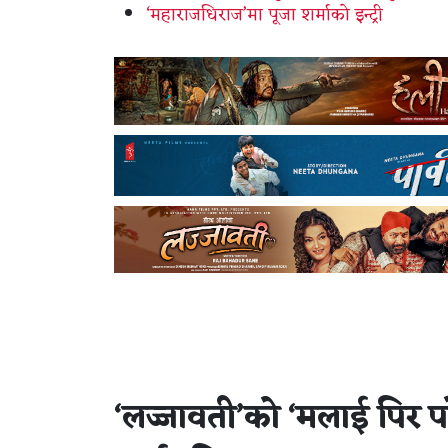
‘महाराजधिराज’मा पूजा शर्माको इन्ट्री
‘लज्जावती’को ‘मलाई पिर प