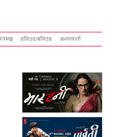
रंगमञ्च
हलिउड/बलिउड
अन्तरवार्ता