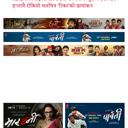
हप्तामै रोकियो चलचित्र ‘टिका’को छायांकन