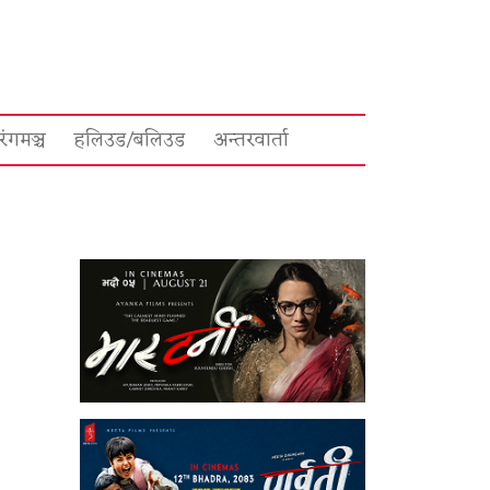
रंगमञ्च
हलिउड/बलिउड
अन्तरवार्ता