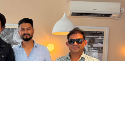
ीवनीमा आधारित बायोपिक सिनेमा ‘म मदनकृष्ण’मा हरिवंश