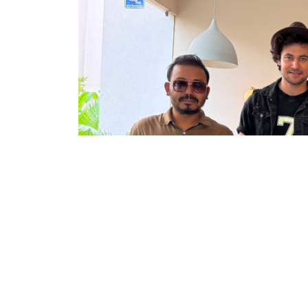
काठमाडौं । वरिष्ठ कलाकार मदनकृष्ण श्रेष्ठको ज