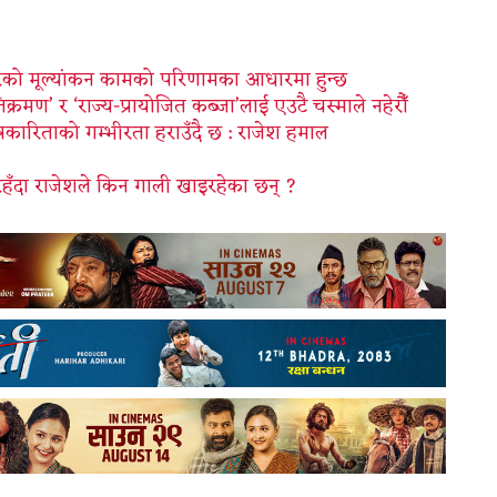
को मूल्यांकन कामको परिणामका आधारमा हुन्छ
रमण’ र ‘राज्य-प्रायोजित कब्जा’लाई एउटै चस्माले नहेरौँ
्रकारिताको गम्भीरता हराउँदै छ : राजेश हमाल
रहँदा राजेशले किन गाली खाइरहेका छन् ?