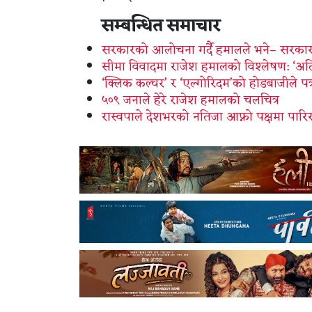
सम्बन्धित समाचार
सरकारको आलोचना गर्दै हमालले भने– सरकार
सीमा विवादमा राजेश हमालको विश्लेषण: ‘अतिक्
‘क्लिक कल्चर’ र ‘एल्गोरिदम’को होडबाजीले पत
५०९ जनाले हेरे राजेश हमालको चलचित्र
रास्वपाले देशभरको नतिजा आफ्नो पक्षमा पारि