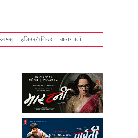
रंगमञ्च
हलिउड/बलिउड
अन्तरवार्ता