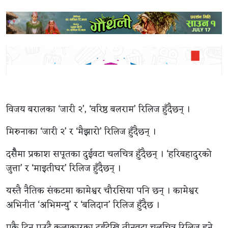
विजय बरालका ‘जारी २’, ‘वरिष्ठ बलराम’ रिलिज हुँदैछन् ।
मिरुनाका ‘जारी २’ र ‘मैझारो’ रिलिज हुँदैछन् ।
दसैँमा प्रकाश सपूतका दुईवटा चलचित्र हुँदैछन् । ‘हरिबहादुरको
जुत्ता’ र ‘माइतीघर’ रिलिज हुँदैछन् ।
यस्तै नैतिक संकटमा कामेश्वर चौरसिया पनि छन् । कामेश्वर
अभिनीत ‘अभिमन्यु’ र ‘बलिदान’ रिलिज हुँदैछ ।
एकै दिन एउटै कलाकारका दुईदेखि तीनवटा चलचित्र रिलिज हुने