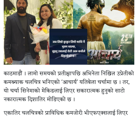
काठमाडौं । लामो समयको प्रतीक्षापछि अभिनेता निखिल उप्रेतीको
कमब्याक चलचित्र भनिएको ‘आचार्य’ यतिबेला चर्चामा छ । तर,
यो चर्चा सिनेमाको मेकिङलाई लिएर सकारात्मक हुनुको साटो
नकारात्मक दिशातिर मोडिएको छ ।
एकातिर चलचित्रको प्राविधिक कमजोरी भीएफएक्सलाई लिएर
सामाजिक सञ्जालमा ट्रोल भइरहेको छ भने अर्कोतिर निखिल र
उनकी पत्नी सञ्चिता लुइटेलबीचको व्यक्तिगत सम्बन्धमा लाइलिएर