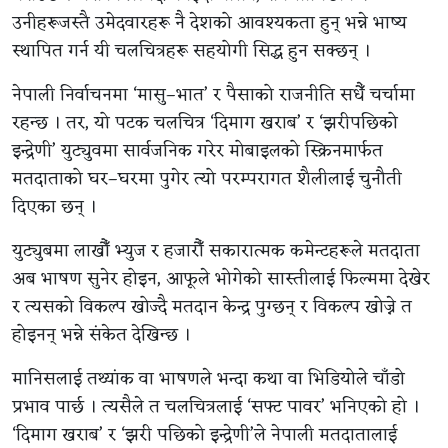
उनीहरूजस्तै उमेदवारहरू नै देशको आवश्यकता हुन् भन्ने भाष्य
स्थापित गर्न यी चलचित्रहरू सहयोगी सिद्ध हुन सक्छन् ।
नेपाली निर्वाचनमा ‘मासु–भात’ र पैसाको राजनीति सधैँ चर्चामा
रहन्छ । तर, यो पटक चलचित्र ‘दिमाग खराब’ र ‘झरीपछिको
इन्द्रेणी’ युट्युवमा सार्वजनिक गरेर मोबाइलको स्क्रिनमार्फत
मतदाताको घर–घरमा पुगेर त्यो परम्परागत शैलीलाई चुनौती
दिएका छन् ।
युट्युबमा लाखौँ भ्युज र हजारौँ सकारात्मक कमेन्टहरूले मतदाता
अब भाषण सुनेर होइन, आफूले भोगेको सास्तीलाई फिल्ममा देखेर
र त्यसको विकल्प खोज्दै मतदान केन्द्र पुग्छन् र विकल्प खोज्ने त
होइनन् भन्ने संकेत देखिन्छ ।
मानिसलाई तथ्यांक वा भाषणले भन्दा कथा वा भिडियोले चाँडो
प्रभाव पार्छ । त्यसैले त चलचित्रलाई ‘सफ्ट पावर’ भनिएको हो ।
‘दिमाग खराब’ र ‘झरी पछिको इन्द्रेणी’ले नेपाली मतदातालाई