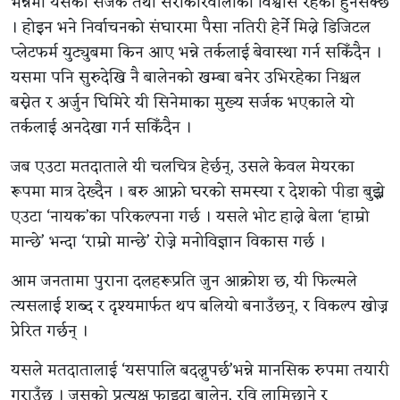
भन्नेमा यसका सर्जक तथा सरोकारवालाको विश्वास रहेको हुनसक्छ
। होइन भने निर्वाचनको संघारमा पैसा नतिरी हेर्ने मिल्ने डिजिटल
प्लेटफर्म युट्युबमा किन आए भन्ने तर्कलाई बेवास्था गर्न सकिँदैन ।
यसमा पनि सुरुदेखि नै बालेनको खम्बा बनेर उभिरहेका निश्चल
बस्नेत र अर्जुन घिमिरे यी सिनेमाका मुख्य सर्जक भएकाले यो
तर्कलाई अनदेखा गर्न सकिँदैन ।
जब एउटा मतदाताले यी चलचित्र हेर्छन्, उसले केवल मेयरका
रूपमा मात्र देख्दैन । बरु आफ्नो घरको समस्या र देशको पीडा बुझ्ने
एउटा ‘नायक’का परिकल्पना गर्छ । यसले भोट हाल्ने बेला ‘हाम्रो
मान्छे’ भन्दा ‘राम्रो मान्छे’ रोज्ने मनोविज्ञान विकास गर्छ ।
आम जनतामा पुराना दलहरूप्रति जुन आक्रोश छ, यी फिल्मले
त्यसलाई शब्द र दृश्यमार्फत थप बलियो बनाउँछन्, र विकल्प खोज्न
प्रेरित गर्छन् ।
यसले मतदातालाई ‘यसपालि बदल्नुपर्छ’भन्ने मानसिक रुपमा तयारी
गराउँछ । जसको प्रत्यक्ष फाइदा बालेन, रवि लामिछाने र