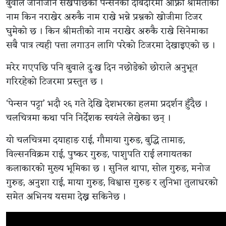
बुवाले जानाजान सेखपछिको पेन्सनको दाबेदारमा आफ्नी श्रीमतीको
नाम किन नराखेर अरुकै नाम राखे भन्ने प्रश्नको खोजीमा टिजर
घुमेको छ । किन श्रीमतीको नाम नराखेर अरुकै राखे सिनेमाका
सबै पात्र त्यही पत्ता लगाउन लागि परेको टिजरमा देखाइएको छ ।
मरेर गएपछि पनि बुवाले दुःख दिन नछोडेको छोराले अनुभूत
गरिरहेको टिजरमा प्रस्तुत छ ।
‘पेन्सन पट्टा’ भदौ २६ गते देखि देशभरका हलमा प्रदर्शन हुँदैछ ।
चलचित्रमा कथा पनि निर्देशक स्वयंले लेखेका छन् ।
यो चलचित्रमा दयाहाङ राई, गौमाया गुरुङ, बुद्धि तामाङ,
विल्सनविक्रम राई, पुष्कर गुरुङ, पाशुपति राई लगायतका
कलाकारको मुख्य भूमिका छ । सुनिल थापा, सोल गुरुङ, मनोज
गुरुङ, अनुशा राई, माया गुरुङ, विश्वास गुरुङ र लुनिभा तुलाधरको
समेत अभिनय यसमा देख्न सकिनेछ ।