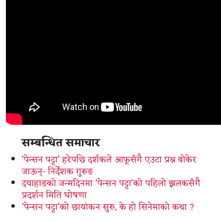
सम्बन्धित समाचार
‘पेन्सन पट्टा’ हरेपछि दर्शकले आफूसँगै एउटा प्रश्न बोकेर
जाऊन्- निर्देशक गुरुङ
दयाहाङको जन्मदिनमा ‘पेन्सन पट्टा’को पहिलो झलकसँगै
प्रदर्शन मिति घोषणा
‘पेन्सन पट्टा’को छायांकन सुरु, के हो सिनेमाको कथा ?