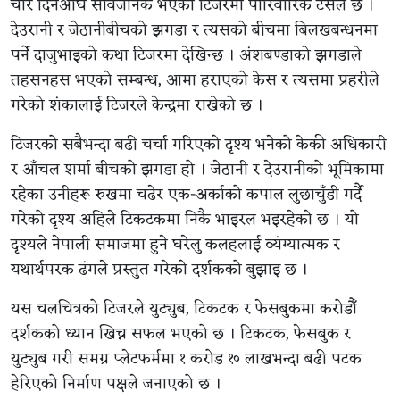
चार दिनअघि सार्वजनिक भएको टिजरमा पारिवारिक टसल छ ।
देउरानी र जेठानीबीचको झगडा र त्यसको बीचमा बिलखबन्धनमा
पर्ने दाजुभाइको कथा टिजरमा देखिन्छ । अंशबण्डाको झगडाले
तहसनहस भएको सम्बन्ध, आमा हराएको केस र त्यसमा प्रहरीले
गरेको शंकालाई टिजरले केन्द्रमा राखेको छ ।
टिजरको सबैभन्दा बढी चर्चा गरिएको दृश्य भनेको केकी अधिकारी
र आँचल शर्मा बीचको झगडा हो । जेठानी र देउरानीको भूमिकामा
रहेका उनीहरू रुखमा चढेर एक-अर्काको कपाल लुछाचुँडी गर्दै
गरेको दृश्य अहिले टिकटकमा निकै भाइरल भइरहेको छ । यो
दृश्यले नेपाली समाजमा हुने घरेलु कलहलाई व्यंग्यात्मक र
यथार्थपरक ढंगले प्रस्तुत गरेको दर्शकको बुझाइ छ ।
यस चलचित्रको टिजरले युट्युब, टिकटक र फेसबुकमा करोडौँ
दर्शकको ध्यान खिच्न सफल भएको छ । टिकटक, फेसबुक र
युट्युब गरी समग्र प्लेटफर्ममा १ करोड १० लाखभन्दा बढी पटक
हेरिएको निर्माण पक्षले जनाएको छ ।