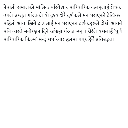
नेपाली समाजको मौलिक परिवेश र पारिवारिक कलहलाई रोचक
ढंगले प्रस्तुत गरिएको यो दृश्य धेरै दर्शकले मन पराएको देखिन्छ ।
पहिलो भाग ‘झिंगे दाउ’लाई मन पराएका दर्शकहरूले दोस्रो भागले
पनि त्यस्तै मनोरञ्जन दिने अपेक्षा गरेका छन् । धेरैले यसलाई ‘पूर्ण
पारिवारिक फिल्म’ भन्दै सपरिवार हलमा गएर हेर्ने प्रतिबद्धता
जनाएका छन् ।
निर्देशक ज्ञानेन्द्र देउजाले यसपटक पनि पारिवारिक मूल्य-मान्यता,
दाजुभाइबीचको मनमुटाव र एउटी आमाको दुःखलाई मुख्य
कथावस्तु बनाएका छन् । टिजरमा आमाको भूमिकामा देखिएकी
कलाकारको छटपटी र घरभित्रको कलहले फिल्म केवल मनोरञ्जन
मात्र नभई एउटा गहिरो सामाजिक सन्देश बोकेको सिनेमा हुने
संकेत गर्दछ ।
टिजरले पाएको व्यापक प्रतिक्रिया र दर्शकको उत्साहलाई हेर्दा
‘झिंगे दाउ २’ ले बक्स अफिसमा सुखद ओपनिङ गर्ने र लामो