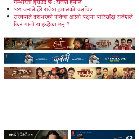
गम्भीरता हराउँदै छ : राजेश हमाल
५०९ जनाले हेरे राजेश हमालको चलचित्र
रास्वपाले देशभरको नतिजा आफ्नो पक्षमा पारिरहँदा राजेशले
किन गाली खाइरहेका छन् ?