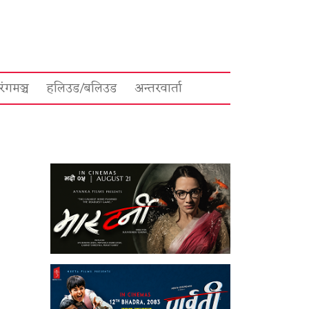
रंगमञ्च
हलिउड/बलिउड
अन्तरवार्ता