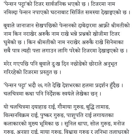
‘पेन्सन पट्टा’को टिजर सार्वजनिक भएको छ । टिजरमा नाम
नमिल्दा पेन्सन नपाएको घटनाबाट सिर्जित समस्या देखाइएको छ ।
बुवाले जानाजान सेखपछिको पेन्सनको दाबेदारमा आफ्नी श्रीमतीको
नाम किन नराखेर अरुकै नाम राखे भन्ने प्रश्नको खोजीमा टिजर
घुमेको छ । किन श्रीमतीको नाम नराखेर अरुकै राखे सिनेमाका
सबै पात्र त्यही पत्ता लगाउन लागि परेको टिजरमा देखाइएको छ ।
मरेर गएपछि पनि बुवाले दुःख दिन नछोडेको छोराले अनुभूत
गरिरहेको टिजरमा प्रस्तुत छ ।
‘पेन्सन पट्टा’ भदौ २६ गते देखि देशभरका हलमा प्रदर्शन हुँदैछ ।
चलचित्रमा कथा पनि निर्देशक स्वयंले लेखेका छन् ।
यो चलचित्रमा दयाहाङ राई, गौमाया गुरुङ, बुद्धि तामाङ,
विल्सनविक्रम राई, पुष्कर गुरुङ, पाशुपति राई लगायतका
कलाकारको मुख्य भूमिका छ । सुनिल थापा, सोल गुरुङ, मनोज
गुरुङ, अनुशा राई, माया गुरुङ, विश्वास गुरुङ र लुनिभा तुलाधरको