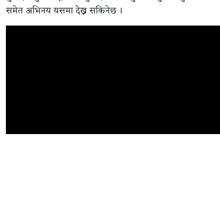
समेत अभिनय यसमा देख्न सकिनेछ ।
सम्बन्धित समाचार
‘पेन्सन पट्टा’ हरेपछि दर्शकले आफूसँगै एउटा प्रश्न बोकेर
जाऊन्- निर्देशक गुरुङ