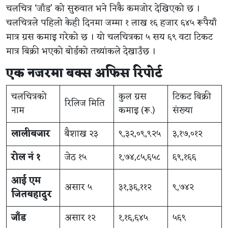
चलचित्र ‘जाँड’ को सुरुवात भने निकै कमजोर देखिएको छ ।
चलचित्रले पहिलो केही दिनमा जम्मा १ लाख १६ हजार ६४५ रूपैयाँ
मात्र ग्रस कमाइ गरेको छ । यो चलचित्रका ५ सय ६९ वटा टिकट
मात्र बिक्री भएको बोर्डको तथ्यांकले देखाउँछ ।
एक नजरमा बक्स अफिस रिपोर्ट
चलचित्रको
कुल ग्रस
टिकट बिक्री
रिलिज मिति
नाम
कमाइ (रू.)
संख्या
लालीबजार
बैशाख २३
९,३२,०९,९२५
३,१७,०१२
रोल नं १
जेठ १५
१,७४,८५,६५८
६९,१६६
आई एम
असार ५
३१,३६,११२
९,७४२
जितबहादुर
जाँड
असार १२
१,१६,६४५
५६९