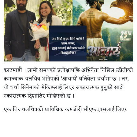
काठमाडौं । लामो समयको प्रतीक्षापछि अभिनेता निखिल उप्रेतीको
कमब्याक चलचित्र भनिएको ‘आचार्य’ यतिबेला चर्चामा छ । तर,
यो चर्चा सिनेमाको मेकिङलाई लिएर सकारात्मक हुनुको साटो
नकारात्मक दिशातिर मोडिएको छ ।
एकातिर चलचित्रको प्राविधिक कमजोरी भीएफएक्सलाई लिएर
सामाजिक सञ्जालमा ट्रोल भइरहेको छ भने अर्कोतिर निखिल र
उनकी पत्नी सञ्चिता लुइटेलबीचको व्यक्तिगत सम्बन्धमा लाइलिएर
सिनेवृत्त गर्माएको छ ।