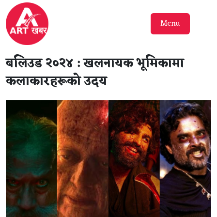
Menu
बलिउड २०२४ : खलनायक भूमिकामा
कलाकारहरूको उदय