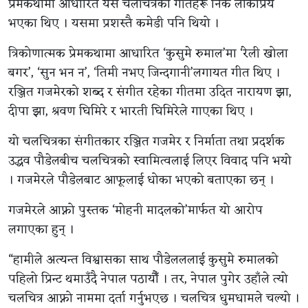
प्रेमकथामा आधारित यस चलचित्रका गीतहरू निकै लोकप्रिय
भएका थिए । यसमा प्रशस्तै कमेडी पनि थियो ।
त्रिकोणात्मक प्रेमकथामा आधारित ‘कुसुमे रुमाल’मा ‘रेली खोला
बगर’, ‘सुन भन न’, ‘तिमी नभए जिन्दगानी’लगायत गीत थिए ।
रञ्जित गजमेरको शब्द र संगीत रहेका गीतमा उदित नारायण झा,
दीपा झा, श्रवण घिमिरे र भारती घिमिरेले गाएका थिए ।
यो चलचित्रका संगीतकार रञ्जित गजमेर र निर्माता तथा प्रदर्शक
उद्धव पौडेलबीच चलचित्रको स्वामित्वलाई लिएर विवाद पनि भयो
। गजमेरले पौडेलबाट आफूलाई धोका भएको बताएका छन् ।
गजमेरले आफ्नो पुस्तक ‘मोहनी मादलको’मार्फत यो आरोप
लगाएका हुन् ।
“हामीले अत्यन्त विश्वासका साथ पौडेलललाई कुसुमे रुमालको
पहिलो प्रिन्ट थमाउँदै नेपाल पठायौँ । तर, नेपाल पुगेर उहाँले त्यो
चलचित्र आफ्नो नाममा दर्ता गर्नुभएछ । चलचित्र धुमधामले चल्यो ।