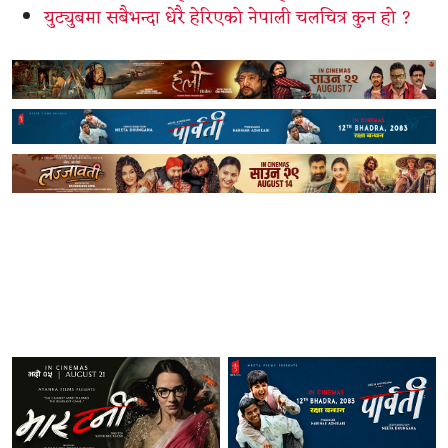
युट्युबमा सबैभन्दा धेरै हेरिएको नेपाली चलचित्र कुन हो ?