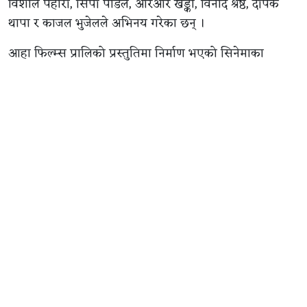
विशाल पहारी, सिपी पौडेल, आरआर खड्का, विनोद श्रेष्ठ, दीपक
थापा र काजल भुजेलले अभिनय गरेका छन् ।
आहा फिल्म्स प्रालिको प्रस्तुतिमा निर्माण भएको सिनेमाका
प्रस्तुतकर्ता सौरभ वली हुन् । कमलप्रसाद शर्मा र सन्दीप कुमार
रोकाया निर्माता रहेको सिनेमाका कार्यकारी निर्माता दिनेश
बुढाथोकी हुन् ।
सिनेमाको सम्पादन तारा थापा ‘किम्भे’ले गरेका छन् । द्वन्द्व निर्देशन
देव महर्जनको रहेको छ । दिव्यराज सुवेदीको छायांकन रहेको
सिनेमा कुबेर सिने डिस्ट्रिब्युसनले वितरण गर्दैछ ।