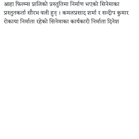
आहा फिल्म्स प्रालिको प्रस्तुतिमा निर्माण भएको सिनेमाका
प्रस्तुतकर्ता सौरभ वली हुन् । कमलप्रसाद शर्मा र सन्दीप कुमार
रोकाया निर्माता रहेको सिनेमाका कार्यकारी निर्माता दिनेश
बुढाथोकी हुन् ।
सिनेमाको सम्पादन तारा थापा ‘किम्भे’ले गरेका छन् । द्वन्द्व निर्देशन
देव महर्जनको रहेको छ । दिव्यराज सुवेदीको छायांकन रहेको
सिनेमा कुबेर सिने डिस्ट्रिब्युसनले वितरण गर्दैछ ।