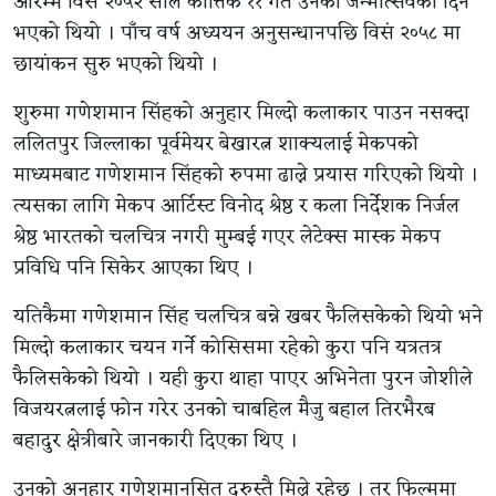
आरम्भ विसं २०५२ साल कात्तिक ११ गते उनको जन्मोत्सवको दिन
भएको थियो । पाँच वर्ष अध्ययन अनुसन्धानपछि विसं २०५८ मा
छायांकन सुरु भएको थियो ।
शुरुमा गणेशमान सिंहको अनुहार मिल्दो कलाकार पाउन नसक्दा
ललितपुर जिल्लाका पूर्वमेयर बेखारत्न शाक्यलाई मेकपको
माध्यमबाट गणेशमान सिंहको रुपमा ढाल्ने प्रयास गरिएको थियो ।
त्यसका लागि मेकप आर्टिस्ट विनोद श्रेष्ठ र कला निर्देशक निर्जल
श्रेष्ठ भारतको चलचित्र नगरी मुम्बई गएर लेटेक्स मास्क मेकप
प्रविधि पनि सिकेर आएका थिए ।
यतिकैमा गणेशमान सिंह चलचित्र बन्ने खबर फैलिसकेको थियो भने
मिल्दो कलाकार चयन गर्ने कोसिसमा रहेको कुरा पनि यत्रतत्र
फैलिसकेको थियो । यही कुरा थाहा पाएर अभिनेता पुरन जोशीले
विजयरत्नलाई फोन गरेर उनको चाबहिल मैजु बहाल तिरभैरब
बहादुर क्षेत्रीबारे जानकारी दिएका थिए ।
उनको अनुहार गणेशमानसित दुरुस्तै मिल्ने रहेछ । तर फिल्ममा