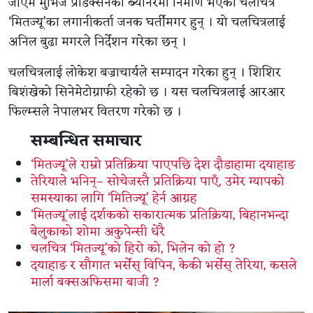
जीएम मुभिज प्रोडक्सनको ब्यानरमा निर्माण भएको चलचित्र
‘मितज्यू’का लगानीकर्ता जनक घर्तीमगर हुन् । यो चलचित्रलाई
अनिल बुढा मगरले निर्देशन गरेका छन् ।
चलचित्रलाई लोकेश बज्राचार्यले सम्पादन गरेका हुन् । शिशिर
बिशंखेको सिनेमेटोग्राफी रहेको छ । यस चलचित्रलाई आरआर
फिल्म्सले नेपालभर वितरण गरेको छ ।
सम्बन्धित समाचार
‘मितज्यू’ले राम्रो प्रतिक्रिया पाएपछि देश दौडाहामा दयाहाङ
तेरियाले भनिन्– सोचेजस्तै प्रतिक्रिया पाएँ, उमेर ग्यापको
समस्याका लागि ‘मितिज्यू’ हेर्न आग्रह
‘मितज्यू’लाई दर्शकको सकारात्मक प्रतिक्रिया, बिहानभन्दा
बेलुकाको शोमा अकुपेन्सी धेरै
चलचित्र ‘मितज्यू’को हिरो को, भिलेन को हो ?
दयाहाङ र सौगात भर्सेस् विपिन, केकी भर्सेस् तेरिया, कसले
मार्ला बक्सअफिसमा बाजी ?