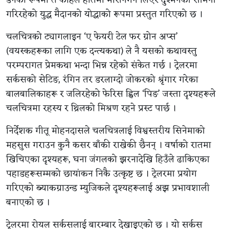
डनको रूपमा त कहिले हातमा मेसिनगन लिएर दुश्मनको सामना
गरिरहेको युद्ध मैदानको योद्धाको रूपमा प्रस्तुत गरिएको छ ।
चलचित्रको ट्यागलाइन ‘ए फेयरी टेल फर ग्रोन अप्स’
(वयस्कहरूका लागि एक दन्त्यकथा) ले नै यसको कथावस्तु
परम्परागत प्रेमकथा भन्दा भिन्न रहेको संकेत गर्छ । ट्रेलरमा
सर्कसको सेटिङ, रंगिन तर डरलाग्दो जोकरको श्रृंगार गरेका
बालबालिकाहरू र जलिरहेको फेरिस ह्विल ‘पिङ’ जस्ता दृश्यहरूले
चलचित्रमा रहस्य र थ्रिलको मिश्रण रहने प्रस्ट पार्छ ।
निर्देशक गीतू मोहनदासले चलचित्रलाई विश्वस्तरीय सिनेमाको
महसुस गराउन कुनै कसर बाँकी राखेकी छैनन् । वर्षाको रातमा
खिचिएका दृश्यहरू, घना जंगलको झरनादेखि हिउँले ढाकिएका
पहाडहरूसम्मको छायांकन निकै उत्कृष्ट छ । ट्रेलरमा प्रयोग
गरिएको ब्याकग्राउन्ड म्युजिकले दृश्यहरूलाई अझ प्रभावशाली
बनाएको छ ।
ट्रेलरमा रोयल सर्कसलाई बारम्बार देखाइएको छ । यो सर्कस